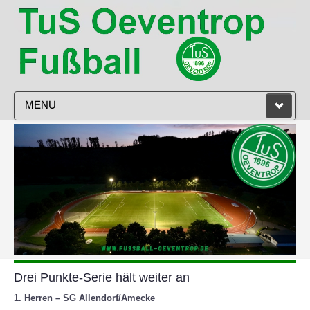
MENU
STARTSEITE
VEREIN
HERREN
DAMEN
JUGEND
Drei Punkte-Serie hält weiter an
TRAINING
1. Herren – SG Allendorf/Amecke
SPIELPLAN