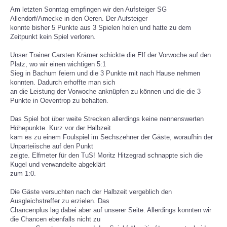
Am letzten Sonntag empfingen wir den Aufsteiger SG
Allendorf/Amecke in den Oeren. Der Aufsteiger
SPORTHEIM
konnte bisher 5 Punkte aus 3 Spielen holen und hatte zu dem
Zeitpunkt kein Spiel verloren.
Unser Trainer Carsten Krämer schickte die Elf der Vorwoche auf den
Platz, wo wir einen wichtigen 5:1
Sieg in Bachum feiern und die 3 Punkte mit nach Hause nehmen
konnten. Dadurch erhoffte man sich
an die Leistung der Vorwoche anknüpfen zu können und die die 3
Punkte in Oeventrop zu behalten.
Das Spiel bot über weite Strecken allerdings keine nennenswerten
Höhepunkte. Kurz vor der Halbzeit
kam es zu einem Foulspiel im Sechszehner der Gäste, woraufhin der
Unparteiische auf den Punkt
zeigte. Elfmeter für den TuS! Moritz Hitzegrad schnappte sich die
Kugel und verwandelte abgeklärt
zum 1:0.
Die Gäste versuchten nach der Halbzeit vergeblich den
Ausgleichstreffer zu erzielen. Das
Chancenplus lag dabei aber auf unserer Seite. Allerdings konnten wir
die Chancen ebenfalls nicht zu