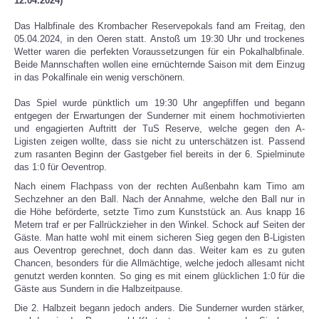
12.04.2024)
Das Halbfinale des Krombacher Reservepokals fand am Freitag, den
SPORTHEIM
05.04.2024, in den Oeren statt. Anstoß
um 19:30 Uhr
und trockenes
Wetter waren die perfekten Voraussetzungen für ein Pokalhalbfinale.
Beide Mannschaften wollen eine ernüchternde Saison mit dem Einzug
in das Pokalfinale ein wenig verschönern.
Das Spiel wurde pünktlich
um 19:30 Uhr
angepfiffen und begann
entgegen der Erwartungen der Sunderner mit einem hochmotivierten
und engagierten Auftritt der TuS Reserve, welche gegen den A-
Ligisten zeigen wollte, dass sie nicht zu unterschätzen ist. Passend
zum rasanten Beginn der Gastgeber fiel bereits in der 6. Spielminute
das 1:0 für Oeventrop.
Nach einem Flachpass von der rechten Außenbahn kam Timo am
Sechzehner an den Ball. Nach der Annahme, welche den Ball nur in
die Höhe beförderte, setzte Timo zum Kunststück an. Aus knapp 16
Metern traf er per Fallrückzieher in den Winkel. Schock auf Seiten der
Gäste. Man hatte wohl mit einem sicheren Sieg gegen den B-Ligisten
aus Oeventrop gerechnet, doch dann das. Weiter kam es zu guten
Chancen, besonders für die Allmächtige, welche jedoch allesamt nicht
genutzt werden konnten. So ging es mit einem glücklichen 1:0 für die
Gäste aus Sundern in die Halbzeitpause.
Die 2. Halbzeit begann jedoch anders. Die Sunderner wurden stärker,