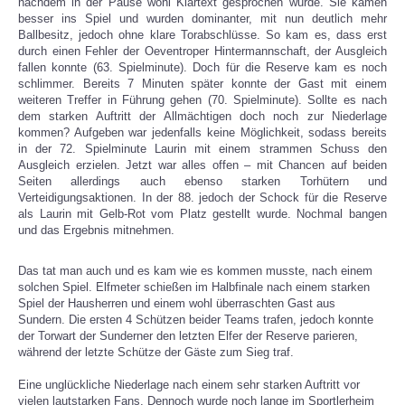
nachdem in der Pause wohl Klartext gesprochen wurde. Sie kamen
besser ins Spiel und wurden dominanter, mit nun deutlich mehr
Ballbesitz, jedoch ohne klare Torabschlüsse. So kam es, dass erst
durch einen Fehler der Oeventroper Hintermannschaft, der Ausgleich
fallen konnte (63. Spielminute). Doch für die Reserve kam es noch
schlimmer. Bereits 7 Minuten später konnte der Gast mit einem
weiteren Treffer in Führung gehen (70. Spielminute). Sollte es nach
dem starken Auftritt der Allmächtigen doch noch zur Niederlage
kommen? Aufgeben war jedenfalls keine Möglichkeit, sodass bereits
in der 72. Spielminute Laurin mit einem strammen Schuss den
Ausgleich erzielen. Jetzt war alles offen – mit Chancen auf beiden
Seiten allerdings auch ebenso starken Torhütern und
Verteidigungsaktionen. In der 88. jedoch der Schock für die Reserve
als Laurin mit Gelb-Rot vom Platz gestellt wurde. Nochmal bangen
und das Ergebnis mitnehmen.
Das tat man auch und es kam wie es kommen musste, nach einem
solchen Spiel. Elfmeter schießen im Halbfinale nach einem starken
Spiel der Hausherren und einem wohl überraschten Gast aus
Sundern. Die ersten 4 Schützen beider Teams trafen, jedoch konnte
der Torwart der Sunderner den letzten Elfer der Reserve parieren,
während der letzte Schütze der Gäste zum Sieg traf.
Eine unglückliche Niederlage nach einem sehr starken Auftritt vor
vielen lautstarken Fans. Dennoch wurde noch lange im Sportlerheim