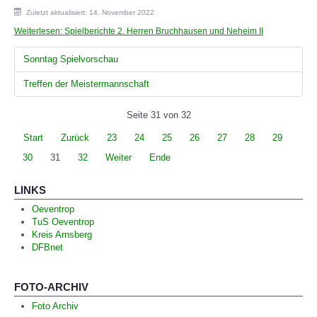
Zuletzt aktualisiert: 14. November 2022
Weiterlesen: Spielberichte 2. Herren Bruchhausen und Neheim II
Sonntag Spielvorschau
Treffen der Meistermannschaft
Seite 31 von 32
Start
Zurück
23
24
25
26
27
28
29
30
31
32
Weiter
Ende
LINKS
Oeventrop
TuS Oeventrop
Kreis Arnsberg
DFBnet
FOTO-ARCHIV
Foto Archiv