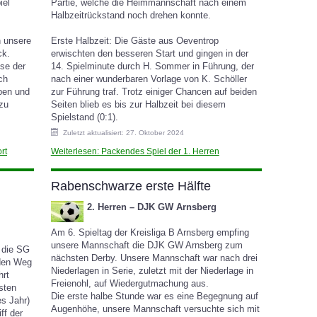
iel
Partie, welche die Heimmannschaft nach einem
Halbzeitrückstand noch drehen konnte.
n unsere
Erste Halbzeit: Die Gäste aus Oeventrop
ck.
erwischten den besseren Start und gingen in der
sse der
14. Spielminute durch H. Sommer in Führung, der
ch
nach einer wunderbaren Vorlage von K. Schöller
eben und
zur Führung traf. Trotz einiger Chancen auf beiden
 zu
Seiten blieb es bis zur Halbzeit bei diesem
Spielstand (0:1).
Zuletzt aktualisiert: 27. Oktober 2024
rt
Weiterlesen: Packendes Spiel der 1. Herren
Rabenschwarze erste Hälfte
2. Herren – DJK GW Arnsberg
Am 6. Spieltag der Kreisliga B Arnsberg empfing
unsere Mannschaft die DJK GW Arnsberg zum
 die SG
nächsten Derby. Unsere Mannschaft war nach drei
 den Weg
Niederlagen in Serie, zuletzt mit der Niederlage in
hrt
Freienohl, auf Wiedergutmachung aus.
sten
Die erste halbe Stunde war es eine Begegnung auf
es Jahr)
Augenhöhe, unsere Mannschaft versuchte sich mit
ff der