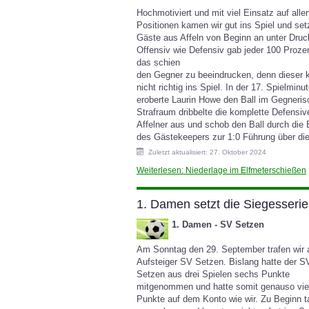
Hochmotiviert und mit viel Einsatz auf alle
Positionen kamen wir gut ins Spiel und set
Gäste aus Affeln von Beginn an unter Druc
Offensiv wie Defensiv gab jeder 100 Proze
das schien
den Gegner zu beeindrucken, denn dieser
nicht richtig ins Spiel. In der 17. Spielminu
eroberte Laurin Howe den Ball im Gegneri
Strafraum dribbelte die komplette Defensiv
Affelner aus und schob den Ball durch die 
des Gästekeepers zur 1:0 Führung über die
Zuletzt aktualisiert: 27. Oktober 2024
Weiterlesen: Niederlage im Elfmeterschießen
1. Damen setzt die Siegesserie 
1. Damen - SV Setzen
Am Sonntag den 29. September trafen wir 
Aufsteiger SV Setzen. Bislang hatte der S
Setzen aus drei Spielen sechs Punkte
mitgenommen und hatte somit genauso vie
Punkte auf dem Konto wie wir. Zu Beginn t