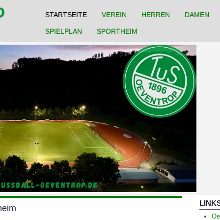
STARTSEITE
VEREIN
HERREN
DAMEN
SPIELPLAN
SPORTHEIM
LINK
heim
Oe