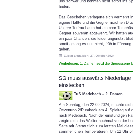
uns schwer und konnten nicht sofort ins Sp
finden.
Das Geschehen verlagerte sich vermehrt i
eigene Hälfte und die Gegner machten Dru
Unsere Torfrau Laura hat ein paar Torschü
Gegner souverän abgewehrt. Wir hatten au
ein paar Chancen, die leider ungenutzt bli
somit gelang es uns nicht, früh in Führung
gehen.
Zuletzt aktualisiert: 27. Oktober 2024
Weiterlesen: 1. Damen setzt die Siegesserie fo
SG muss auswärts Niederlage
einstecken
TuS Medebach – 2. Damen
Am Sonntag, den 22.09.2024, machte sich
Oeventrop 2/Rumbeck am 4. Spieltag auf
nach Medebach. Nach der einstündigen Fa
zeigte sich das Wetter nochmal von der be
Seite mit (vermutlich zum letzten Mal dies
sommerlichen Temperaturen. Um 12 Uhr pfi