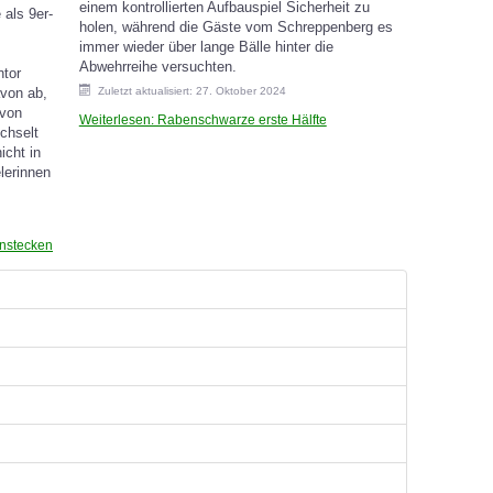
einem kontrollierten Aufbauspiel Sicherheit zu
 als 9er-
holen, während die Gäste vom Schreppenberg es
immer wieder über lange Bälle hinter die
Abwehrreihe versuchten.
ntor
avon ab,
Zuletzt aktualisiert: 27. Oktober 2024
 von
Weiterlesen: Rabenschwarze erste Hälfte
chselt
icht in
lerinnen
instecken