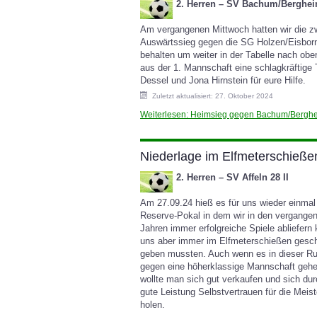
2. Herren – SV Bachum/Berghei
Am vergangenen Mittwoch hatten wir die 
Auswärtssieg gegen die SG Holzen/Eisborn 
behalten um weiter in der Tabelle nach oben
aus der 1. Mannschaft eine schlagkräftige 
Dessel und Jona Hirnstein für eure Hilfe.
Zuletzt aktualisiert: 27. Oktober 2024
Weiterlesen: Heimsieg gegen Bachum/Bergh
Niederlage im Elfmeterschieße
2. Herren – SV Affeln 28 II
Am 27.09.24 hieß es für uns wieder einmal
Reserve-Pokal in dem wir in den vergange
Jahren immer erfolgreiche Spiele abliefern
uns aber immer im Elfmeterschießen gesc
geben mussten. Auch wenn es in dieser R
gegen eine höherklassige Mannschaft gehen
wollte man sich gut verkaufen und sich dur
gute Leistung Selbstvertrauen für die Meist
holen.