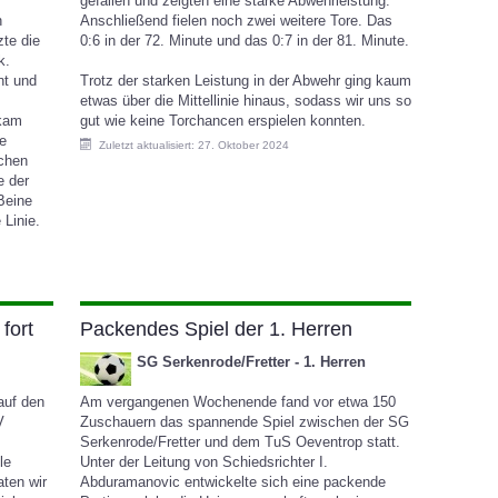
gefallen und zeigten eine starke Abwehrleistung.
n
Anschließend fielen noch zwei weitere Tore. Das
zte die
0:6 in der 72. Minute und das 0:7 in der 81. Minute.
k.
nt und
Trotz der starken Leistung in der Abwehr ging kaum
etwas über die Mittellinie hinaus, sodass wir uns so
 kam
gut wie keine Torchancen erspielen konnten.
te
Zuletzt aktualisiert: 27. Oktober 2024
schen
e der
Beine
 Linie.
fort
Packendes Spiel der 1. Herren
SG Serkenrode/Fretter - 1. Herren
auf den
Am vergangenen Wochenende fand vor etwa 150
V
Zuschauern das spannende Spiel zwischen der SG
Serkenrode/Fretter und dem TuS Oeventrop statt.
le
Unter der Leitung von Schiedsrichter I.
aten wir
Abduramanovic entwickelte sich eine packende