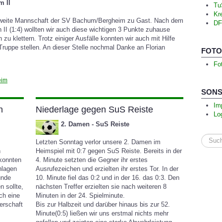
m II
Tu
Kr
zweite Mannschaft der SV Bachum/Bergheim zu Gast. Nach dem
DF
II (1:4) wollten wir auch diese wichtigen 3 Punkte zuhause
 zu klettern. Trotz einiger Ausfälle konnten wir auch mit Hilfe
Truppe stellen. An dieser Stelle nochmal Danke an Florian
FOTO
Fo
eim
SONS
Im
n
Niederlage gegen SuS Reiste
Lo
2. Damen - SuS Reiste
Suche
Letzten Sonntag verlor unsere 2. Damen im
...
n
Heimspiel mit 0:7 gegen SuS Reiste. Bereits in der
 konnten
4. Minute setzten die Gegner ihr erstes
hlagen
Ausrufezeichen und erzielten ihr erstes Tor. In der
unde
10. Minute fiel das 0:2 und in der 16. das 0:3. Den
 sollte,
nächsten Treffer erzielten sie nach weiteren 8
ch eine
Minuten in der 24. Spielminute.
erschaft
Bis zur Halbzeit und darüber hinaus bis zur 52.
Minute(0:5) ließen wir uns erstmal nichts mehr