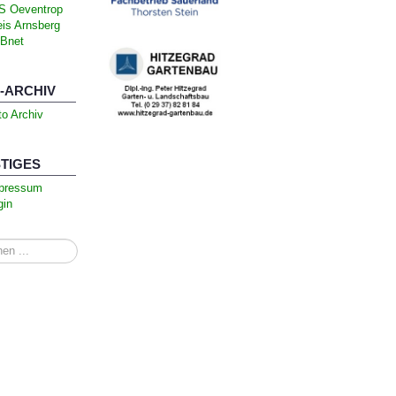
S Oeventrop
eis Arnsberg
Bnet
-ARCHIV
to Archiv
TIGES
pressum
gin
n