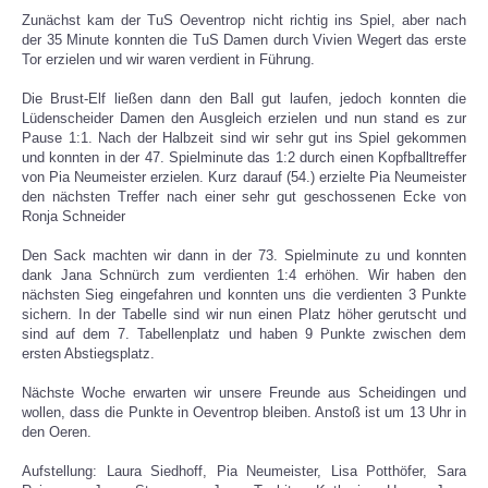
Zunächst kam der TuS Oeventrop nicht richtig ins Spiel, aber nach
der 35 Minute konnten die TuS Damen durch Vivien Wegert das erste
SPORTHEIM
Tor erzielen und wir waren verdient in Führung.
Die Brust-Elf ließen dann den Ball gut laufen, jedoch konnten die
Lüdenscheider Damen den Ausgleich erzielen und nun stand es zur
Pause 1:1. Nach der Halbzeit sind wir sehr gut ins Spiel gekommen
und konnten in der 47. Spielminute das 1:2 durch einen Kopfballtreffer
von Pia Neumeister erzielen. Kurz darauf (54.) erzielte Pia Neumeister
den nächsten Treffer nach einer sehr gut geschossenen Ecke von
Ronja Schneider
Den Sack machten wir dann in der 73. Spielminute zu und konnten
dank Jana Schnürch zum verdienten 1:4 erhöhen. Wir haben den
nächsten Sieg eingefahren und konnten uns die verdienten 3 Punkte
sichern. In der Tabelle sind wir nun einen Platz höher gerutscht und
sind auf dem 7. Tabellenplatz und haben 9 Punkte zwischen dem
ersten Abstiegsplatz.
Nächste Woche erwarten wir unsere Freunde aus Scheidingen und
wollen, dass die Punkte in Oeventrop bleiben. Anstoß ist um 13 Uhr in
den Oeren.
Aufstellung: Laura Siedhoff, Pia Neumeister, Lisa Potthöfer, Sara