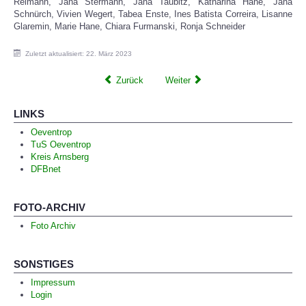
Reimann, Jana Stermann, Jana Taubitz, Katharina Hane, Jana
Schnürch, Vivien Wegert, Tabea Enste, Ines Batista Correira, Lisanne
Glaremin, Marie Hane, Chiara Furmanski, Ronja Schneider
Zuletzt aktualisiert: 22. März 2023
Zurück
Weiter
LINKS
Oeventrop
TuS Oeventrop
Kreis Arnsberg
DFBnet
FOTO-ARCHIV
Foto Archiv
SONSTIGES
Impressum
Login