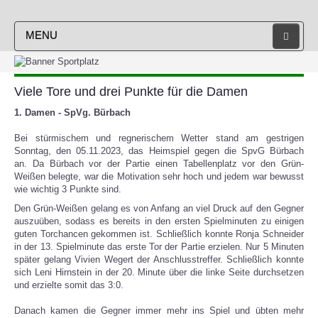
MENU
STARTSEITE
Viele Tore und drei Punkte für die Damen
VEREIN
1. Damen - SpVg. Bürbach
HERREN
Bei stürmischem und regnerischem Wetter stand am gestrigen
Sonntag, den 05.11.2023, das Heimspiel gegen die SpvG Bürbach
DAMEN
an. Da Bürbach vor der Partie einen Tabellenplatz vor den Grün-
Weißen belegte, war die Motivation sehr hoch und jedem war bewusst
JUGEND
wie wichtig 3 Punkte sind.
Den Grün-Weißen gelang es von Anfang an viel Druck auf den Gegner
TRAINING
auszuüben, sodass es bereits in den ersten Spielminuten zu einigen
guten Torchancen gekommen ist. Schließlich konnte Ronja Schneider
SPIELPLAN
in der 13. Spielminute das erste Tor der Partie erzielen. Nur 5 Minuten
später gelang Vivien Wegert der Anschlusstreffer. Schließlich konnte
sich Leni Hirnstein in der 20. Minute über die linke Seite durchsetzen
SPORTHEIM
und erzielte somit das 3:0.
Danach kamen die Gegner immer mehr ins Spiel und übten mehr