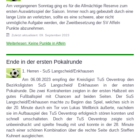
Am vergangenen Sonntag ging es für die Allmächtige Reserve zum
ersten Auswärtsspiel der Saison. Immer noch arg gebeutelt durch eine
SPORTHEIM
lange Liste an verletzten, sollte es eine schwere, aber nicht
unmögliche Aufgabe werden, der Zweitbesetzung der SV Affeln
Punkte abzunehmen.
Zuletzt aktualisiert: 09. September 2023
Weiterlesen: Keine Punkte in Affeln
Ende in der ersten Pokalrunde
1. Herren - SuS Langscheid/Enkhausen
Am 06.08.2023 empfing der Kreisligist TuS Oeventrop den
Bezirksligisten SuS Langscheid/ Enkhausen in der ersten
Pokalrunde. Die zwei Kontrahenten zeigten in der ersten Halbzeit ein
gutes Fußballspiel mit Chancen auf beiden Seiten. Der SuS
Langscheid/Enkhausen machte zu Beginn das Spiel, welches sich in
der 20. Minute durch ein Tor von Lukas Wellbrick äußerte, nachdem
sie im Aufbauspiel des TuS Oeventrop erfolgreich stören konnten und
schnell umschalteten. Doch der TuS Oeventrop zeigte sich
unbeeindruckt und spielte freudig mit und konnte in der 28. Minute
nach einer schönen Kombination über die rechte Seite durch Steffen
Kuhnert ausgleichen.