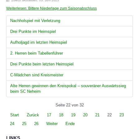
Zuletzt aktualisiert: 03. Juni 2023
Weiterlesen: Bittere Niederlage zum Saisonabschluss
Nachholspiel mit Verletzung
Drei Punkte im Heimspiel
Aufholjagd im letzten Heimspiel
2. Herren beim Tabellenführer
Drei Punkte beim letzten Heimspiel
C-Mädchen sind Kreismeister
Alte Herren gewinnen den Kreispokal – souveräner Auswärtssieg
beim SC Neheim
Seite 22 von 32
Start
Zurück
17
18
19
20
21
22
23
24
25
26
Weiter
Ende
LINKS